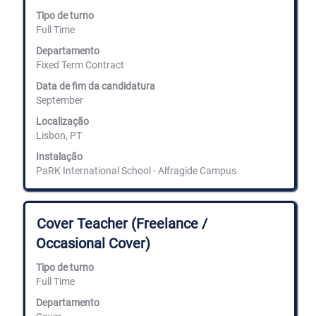
barra
Tipo de turno
de
Full Time
espaços
para
Departamento
ver
Fixed Term Contract
os
conteúdos
Data de fim da candidatura
completos
September
da
informação
Localização
de
Lisbon, PT
emprego.
Instalação
PaRK International School - Alfragide Campus
Título
Selecione
Cover Teacher (Freelance /
com
Occasional Cover)
a
barra
Tipo de turno
de
Full Time
espaços
para
Departamento
ver