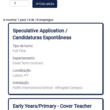
Criar alerta
Procurar
A mostrar 1 para 14 de 14 empregos
resultados
para
Título
Selecione
Speculative Application /
"Park".
com
Candidaturas Espontâneas
A
a
mostrar
barra
Tipo de turno
1
de
para
Full Time
espaços
14
para
Departamento
de
ver
Fixed Term Contract
14
os
empregos
conteúdos
Localização
Utilize
completos
Lisbon, PT
a
da
tecla
informação
Instalação
de
de
PaRK International School - Alfragide Campus
tabulação
emprego.
para
navegar
na
Título
Selecione
Early Years/Primary - Cover Teacher
lista
com