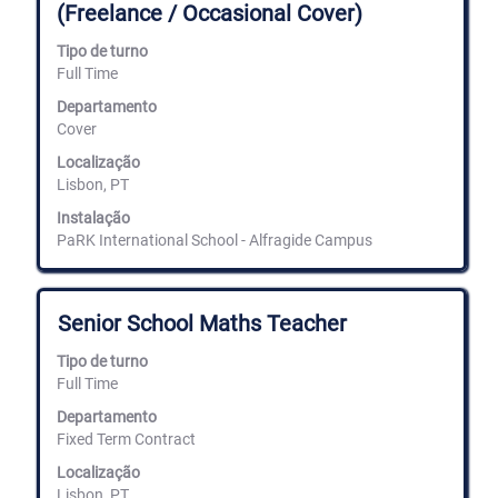
(Freelance / Occasional Cover)
de
a
empregos.
barra
Tipo de turno
Selecione
de
para
Full Time
espaços
ver
para
Departamento
os
ver
Cover
detalhes
os
completos
conteúdos
Localização
do
completos
Lisbon, PT
emprego.
da
informação
Instalação
de
PaRK International School - Alfragide Campus
emprego.
Título
Selecione
Senior School Maths Teacher
com
a
Tipo de turno
barra
Full Time
de
espaços
Departamento
para
Fixed Term Contract
ver
Localização
os
Lisbon, PT
conteúdos