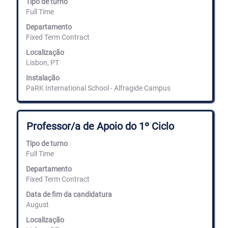
Tipo de turno
barra
Full Time
de
espaços
Departamento
para
Fixed Term Contract
ver
Localização
os
Lisbon, PT
conteúdos
completos
Instalação
da
PaRK International School - Alfragide Campus
informação
de
emprego.
Título
Selecione
Professor/a de Apoio do 1º Ciclo
com
a
Tipo de turno
barra
Full Time
de
espaços
Departamento
para
Fixed Term Contract
ver
Data de fim da candidatura
os
August
conteúdos
completos
Localização
da