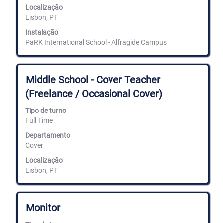
ver
Localização
os
Lisbon, PT
conteúdos
completos
Instalação
da
PaRK International School - Alfragide Campus
informação
de
emprego.
Título
Selecione
Middle School - Cover Teacher
com
(Freelance / Occasional Cover)
a
barra
Tipo de turno
de
Full Time
espaços
para
Departamento
ver
Cover
os
conteúdos
Localização
completos
Lisbon, PT
da
informação
de
emprego.
Título
Selecione
Monitor
com
a