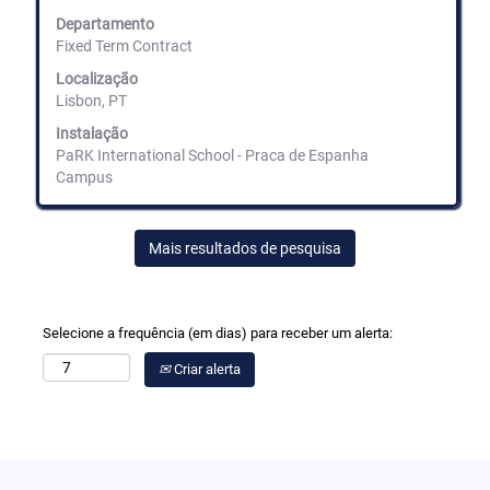
de
espaços
Departamento
para
Fixed Term Contract
ver
Localização
os
Lisbon, PT
conteúdos
completos
Instalação
da
PaRK International School - Praca de Espanha
informação
Campus
de
emprego.
Mais resultados de pesquisa
Selecione a frequência (em dias) para receber um alerta:
Criar alerta