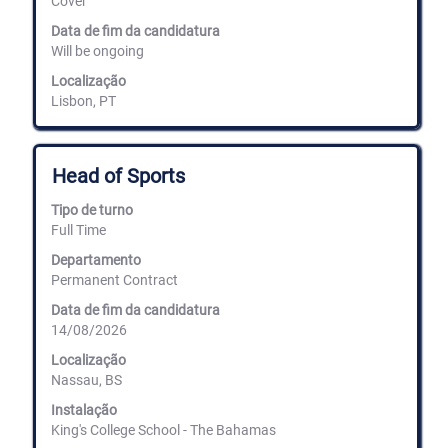
Cover
os
conteúdos
Data de fim da candidatura
completos
Will be ongoing
da
informação
Localização
de
Lisbon, PT
emprego.
Título
Selecione
Head of Sports
com
a
Tipo de turno
barra
Full Time
de
espaços
Departamento
para
Permanent Contract
ver
Data de fim da candidatura
os
14/08/2026
conteúdos
completos
Localização
da
Nassau, BS
informação
de
Instalação
emprego.
King's College School - The Bahamas