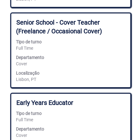
completos
da
informação
Título
Selecione
Senior School - Cover Teacher
de
com
emprego.
(Freelance / Occasional Cover)
a
barra
Tipo de turno
de
Full Time
espaços
para
Departamento
ver
Cover
os
conteúdos
Localização
completos
Lisbon, PT
da
informação
de
emprego.
Título
Selecione
Early Years Educator
com
a
Tipo de turno
barra
Full Time
de
espaços
Departamento
para
Cover