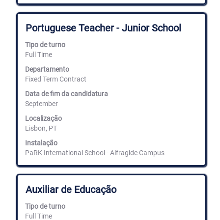
Título
Selecione
Portuguese Teacher - Junior School
com
a
Tipo de turno
barra
Full Time
de
espaços
Departamento
para
Fixed Term Contract
ver
Data de fim da candidatura
os
September
conteúdos
completos
Localização
da
Lisbon, PT
informação
de
Instalação
emprego.
PaRK International School - Alfragide Campus
Título
Selecione
Auxiliar de Educação
com
a
Tipo de turno
barra
Full Time