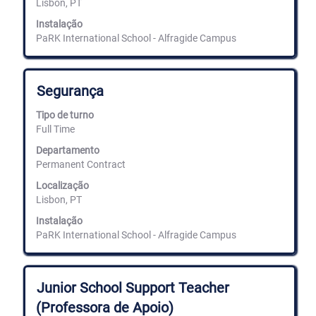
Lisbon, PT
informação
de
Instalação
emprego.
PaRK International School - Alfragide Campus
Título
Selecione
Segurança
com
a
Tipo de turno
barra
Full Time
de
espaços
Departamento
para
Permanent Contract
ver
Localização
os
Lisbon, PT
conteúdos
completos
Instalação
da
PaRK International School - Alfragide Campus
informação
de
emprego.
Título
Selecione
Junior School Support Teacher
com
(Professora de Apoio)
a