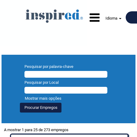
Idioma
Procurar resultados para
"".
Pesquisar por palavra-chave
Pesquisar por Local
Mostrar mais opções
Procurar
A mostrar 1 para 25 de 273 empregos
resultados