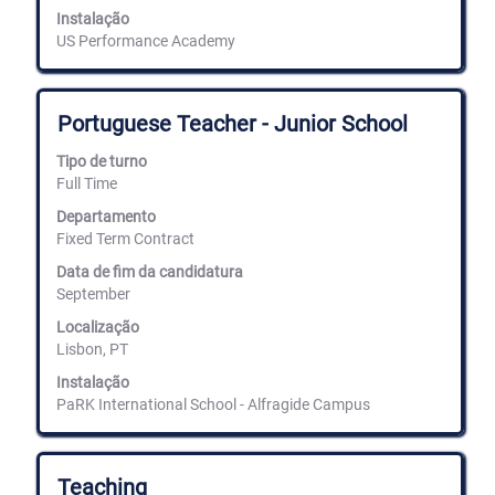
de
Instalação
emprego.
US Performance Academy
Título
Selecione
Portuguese Teacher - Junior School
com
a
Tipo de turno
barra
Full Time
de
espaços
Departamento
para
Fixed Term Contract
ver
Data de fim da candidatura
os
September
conteúdos
completos
Localização
da
Lisbon, PT
informação
de
Instalação
emprego.
PaRK International School - Alfragide Campus
Título
Selecione
Teaching