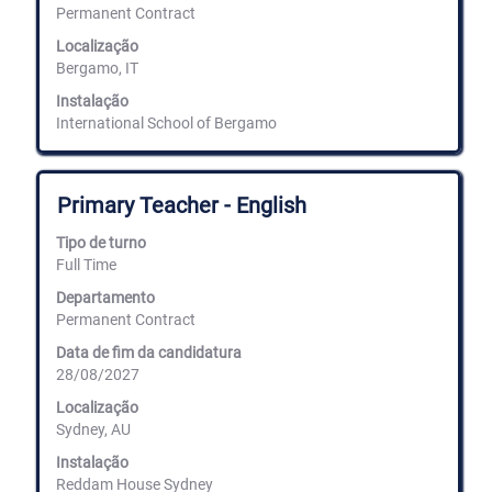
Permanent Contract
os
conteúdos
Localização
completos
Bergamo, IT
da
informação
Instalação
de
International School of Bergamo
emprego.
Título
Selecione
Primary Teacher - English
com
a
Tipo de turno
barra
Full Time
de
espaços
Departamento
para
Permanent Contract
ver
Data de fim da candidatura
os
28/08/2027
conteúdos
completos
Localização
da
Sydney, AU
informação
de
Instalação
emprego.
Reddam House Sydney