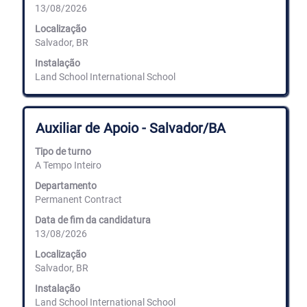
13/08/2026
conteúdos
completos
Localização
da
Salvador, BR
informação
de
Instalação
emprego.
Land School International School
Título
Selecione
Auxiliar de Apoio - Salvador/BA
com
a
Tipo de turno
barra
A Tempo Inteiro
de
espaços
Departamento
para
Permanent Contract
ver
Data de fim da candidatura
os
13/08/2026
conteúdos
completos
Localização
da
Salvador, BR
informação
de
Instalação
emprego.
Land School International School