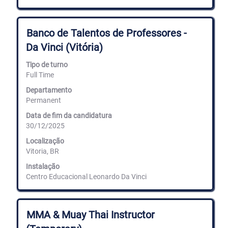
Título
Selecione
Banco de Talentos de Professores -
com
Da Vinci (Vitória)
a
barra
Tipo de turno
de
Full Time
espaços
para
Departamento
ver
Permanent
os
conteúdos
Data de fim da candidatura
completos
30/12/2025
da
informação
Localização
de
Vitoria, BR
emprego.
Instalação
Centro Educacional Leonardo Da Vinci
Título
Selecione
MMA & Muay Thai Instructor
com