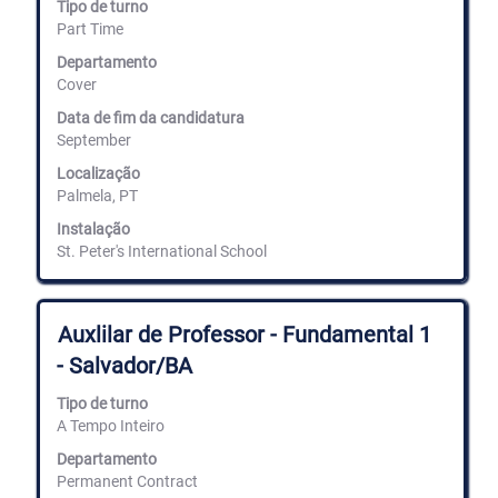
a
Tipo de turno
barra
Part Time
de
espaços
Departamento
para
Cover
ver
Data de fim da candidatura
os
September
conteúdos
completos
Localização
da
Palmela, PT
informação
de
Instalação
emprego.
St. Peter's International School
Título
Selecione
Auxlilar de Professor - Fundamental 1
com
- Salvador/BA
a
barra
Tipo de turno
de
A Tempo Inteiro
espaços
para
Departamento
ver
Permanent Contract
os