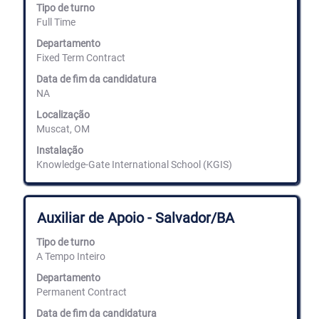
a
Tipo de turno
barra
Full Time
de
espaços
Departamento
para
Fixed Term Contract
ver
Data de fim da candidatura
os
NA
conteúdos
completos
Localização
da
Muscat, OM
informação
de
Instalação
emprego.
Knowledge-Gate International School (KGIS)
Título
Selecione
Auxiliar de Apoio - Salvador/BA
com
a
Tipo de turno
barra
A Tempo Inteiro
de
espaços
Departamento
para
Permanent Contract
ver
Data de fim da candidatura
os