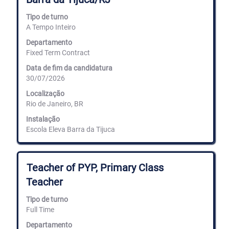
a
barra
Tipo de turno
de
A Tempo Inteiro
espaços
para
Departamento
ver
Fixed Term Contract
os
conteúdos
Data de fim da candidatura
completos
30/07/2026
da
informação
Localização
de
Rio de Janeiro, BR
emprego.
Instalação
Escola Eleva Barra da Tijuca
Título
Selecione
Teacher of PYP, Primary Class
com
Teacher
a
barra
Tipo de turno
de
Full Time
espaços
para
Departamento
ver