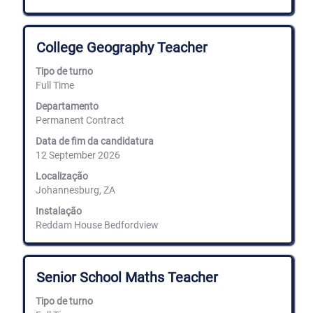
Título
Selecione
College Geography Teacher
com
a
Tipo de turno
barra
Full Time
de
espaços
Departamento
para
Permanent Contract
ver
Data de fim da candidatura
os
12 September 2026
conteúdos
completos
Localização
da
Johannesburg, ZA
informação
de
Instalação
emprego.
Reddam House Bedfordview
Título
Selecione
Senior School Maths Teacher
com
a
Tipo de turno
barra