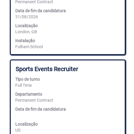
para
Permanent Contract
detalhes
ver
completos
Data de fim da candidatura
os
do
31/08/2026
conteúdos
emprego.
completos
Localização
da
London, GB
informação
de
Instalação
emprego.
Fulham School
Título
Selecione
Sports Events Recruiter
com
a
Tipo de turno
barra
Full Time
de
espaços
Departamento
para
Permanent Contract
ver
Data de fim da candidatura
os
.
conteúdos
completos
Localização
da
US
informação