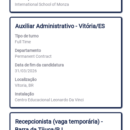
International School of Monza
Título
Selecione
Auxiliar Administrativo - Vitória/ES
com
a
Tipo de turno
barra
Full Time
de
espaços
Departamento
para
Permanent Contract
ver
Data de fim da candidatura
os
31/03/2026
conteúdos
completos
Localização
da
Vitoria, BR
informação
de
Instalação
emprego.
Centro Educacional Leonardo Da Vinci
Título
Selecione
Recepcionista (vaga temporária) -
com
Barra da Tijuca/RJ