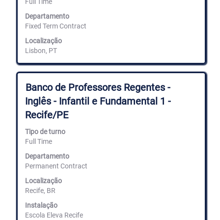
Full Time
de
espaços
Departamento
para
Fixed Term Contract
ver
Localização
os
Lisbon, PT
conteúdos
completos
da
informação
Título
Selecione
Banco de Professores Regentes -
de
com
emprego.
Inglês - Infantil e Fundamental 1 -
a
barra
Recife/PE
de
espaços
Tipo de turno
para
Full Time
ver
os
Departamento
conteúdos
Permanent Contract
completos
Localização
da
informação
Recife, BR
de
Instalação
emprego.
Escola Eleva Recife