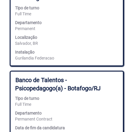
com
a
Tipo de turno
barra
Full Time
de
espaços
Departamento
para
Permanent
ver
Localização
os
Salvador, BR
conteúdos
completos
Instalação
da
Gurilandia Federacao
informação
de
emprego.
Título
Selecione
Banco de Talentos -
com
Psicopedagogo(a) - Botafogo/RJ
a
barra
Tipo de turno
de
Full Time
espaços
para
Departamento
ver
Permanent Contract
os
conteúdos
Data de fim da candidatura
completos