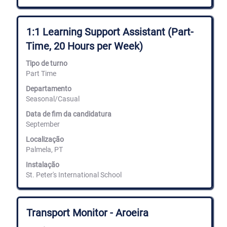
Título
Selecione
1:1 Learning Support Assistant (Part-
com
Time, 20 Hours per Week)
a
barra
Tipo de turno
de
Part Time
espaços
para
Departamento
ver
Seasonal/Casual
os
conteúdos
Data de fim da candidatura
completos
September
da
informação
Localização
de
Palmela, PT
emprego.
Instalação
St. Peter's International School
Título
Selecione
Transport Monitor - Aroeira
com