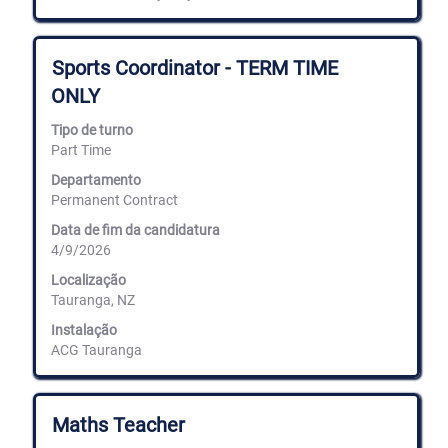
Título
Selecione
Sports Coordinator - TERM TIME
com
ONLY
a
barra
Tipo de turno
de
Part Time
espaços
para
Departamento
ver
Permanent Contract
os
conteúdos
Data de fim da candidatura
completos
4/9/2026
da
informação
Localização
de
Tauranga, NZ
emprego.
Instalação
ACG Tauranga
Título
Selecione
Maths Teacher
com