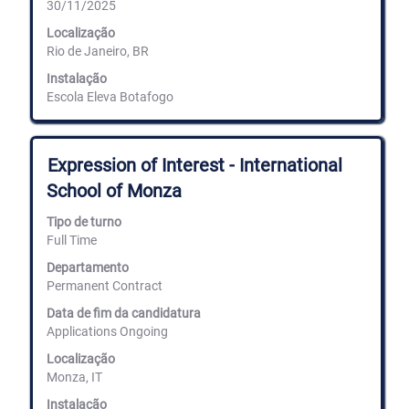
30/11/2025
da
informação
Localização
de
Rio de Janeiro, BR
emprego.
Instalação
Escola Eleva Botafogo
Título
Selecione
Expression of Interest - International
com
School of Monza
a
barra
Tipo de turno
de
Full Time
espaços
para
Departamento
ver
Permanent Contract
os
conteúdos
Data de fim da candidatura
completos
Applications Ongoing
da
informação
Localização
de
Monza, IT
emprego.
Instalação