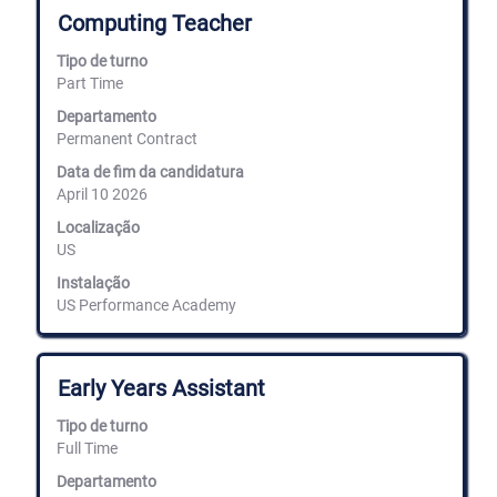
para
Título
Selecione
Computing Teacher
"".
com
A
a
Tipo de turno
mostrar
barra
Part Time
1
de
para
espaços
Departamento
25
para
Permanent Contract
de
ver
Data de fim da candidatura
273
os
empregos
April 10 2026
conteúdos
Utilize
completos
Localização
a
da
US
tecla
informação
de
de
Instalação
tabulação
emprego.
US Performance Academy
para
navegar
na
lista
Título
Selecione
Early Years Assistant
de
com
empregos.
a
Tipo de turno
Selecione
barra
Full Time
para
de
ver
espaços
Departamento
os