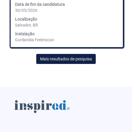
conteúdos
Data de fim da candidatura
completos
30/05/2026
da
informação
Localização
de
Salvador, BR
emprego.
Instalação
Gurilandia Federacao
Mais resultados de pesquisa