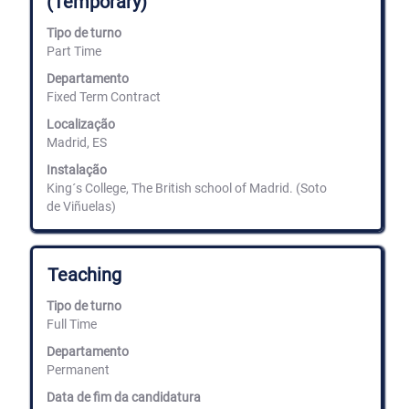
(Temporary)
a
barra
Tipo de turno
de
Part Time
espaços
para
Departamento
ver
Fixed Term Contract
os
conteúdos
Localização
completos
Madrid, ES
da
informação
Instalação
de
King´s College, The British school of Madrid. (Soto
emprego.
de Viñuelas)
Título
Selecione
Teaching
com
a
Tipo de turno
barra
Full Time
de
espaços
Departamento
para
Permanent
ver
Data de fim da candidatura
os