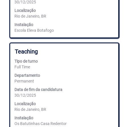
30/12/2025
conteúdos
completos
Localização
da
Rio de Janeiro, BR
informação
de
Instalação
emprego.
Escola Eleva Botafogo
Título
Selecione
Teaching
com
a
Tipo de turno
barra
Full Time
de
espaços
Departamento
para
Permanent
ver
Data de fim da candidatura
os
30/12/2025
conteúdos
completos
Localização
da
Rio de Janeiro, BR
informação
de
Instalação
emprego.
Os Batutinhas Casa Redentor