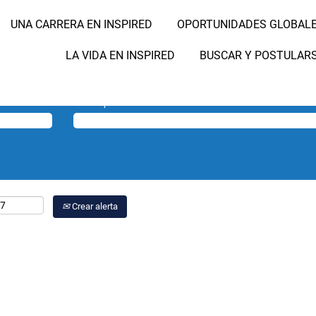
a".
UNA CARRERA EN INSPIRED
OPORTUNIDADES GLOBAL
rde a sus preferencias "
".
Umhlanga
 trabajo publicadas por Inspired Education por si le resultan de interés.
LA VIDA EN INSPIRED
BUSCAR Y POSTULAR
Buscar por ubicación
Crear alerta