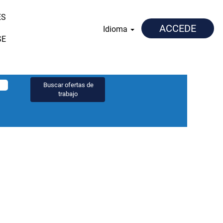
ES
ACCEDE
Idioma
SE