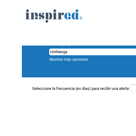
Resultados de búsqueda de
"Umhlang
En este momento, no hay ninguna vacante aco
A continuación figuran las 0 últimas ofertas de
Buscar por palabra clave
Mostrar más opciones
Seleccione la frecuencia (en días) para recibir una alerta: