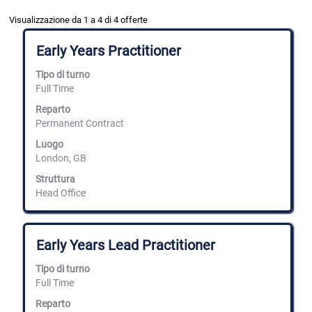
Risultati
Visualizzazione da 1 a 4 di 4 offerte
di
ricerca
Titolo
Effettuare
Early Years Practitioner
per
una
"fulham".
selezione
Tipo di turno
Visualizzazione
con
Full Time
da
la
1
barra
Reparto
a
spaziatrice
Permanent Contract
4
per
Luogo
di
visualizzare
4
London, GB
i
offerte
contenuti
Struttura
Utilizza
integrali
Head Office
il
delle
tasto
informazioni
Tab
lavoro.
per
Titolo
Effettuare
Early Years Lead Practitioner
navigare
una
nell'elenco
selezione
Tipo di turno
lavori.
con
Full Time
Seleziona
la
per
barra
Reparto
visualizzare