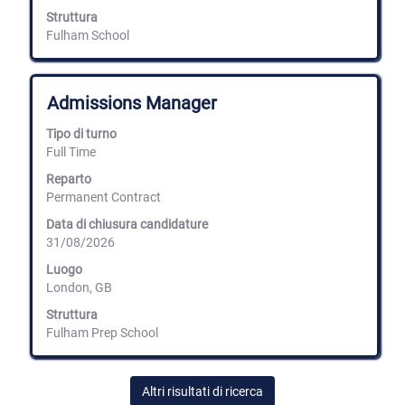
informazioni
Struttura
lavoro.
Fulham School
Titolo
Effettuare
Admissions Manager
una
selezione
Tipo di turno
con
Full Time
la
barra
Reparto
spaziatrice
Permanent Contract
per
Data di chiusura candidature
visualizzare
31/08/2026
i
contenuti
Luogo
integrali
London, GB
delle
informazioni
Struttura
lavoro.
Fulham Prep School
Altri risultati di ricerca