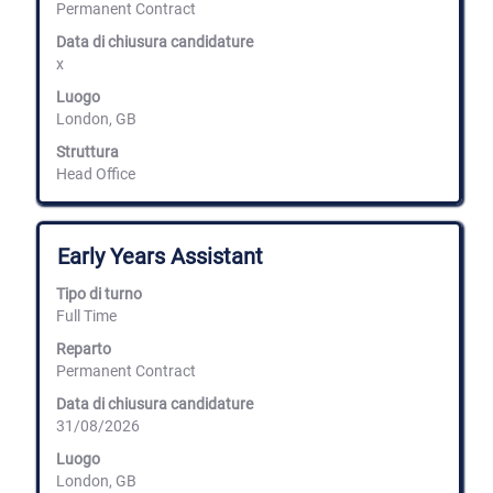
spaziatrice
Permanent Contract
i
per
dettagli
Data di chiusura candidature
visualizzare
completi
x
i
del
contenuti
lavoro.
Luogo
integrali
London, GB
delle
informazioni
Struttura
lavoro.
Head Office
Titolo
Effettuare
Early Years Assistant
una
selezione
Tipo di turno
con
Full Time
la
barra
Reparto
spaziatrice
Permanent Contract
per
Data di chiusura candidature
visualizzare
31/08/2026
i
contenuti
Luogo
integrali
London, GB
delle