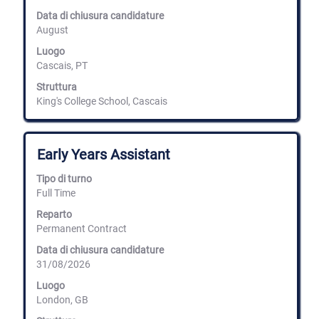
i
Data di chiusura candidature
contenuti
August
integrali
delle
Luogo
informazioni
Cascais, PT
lavoro.
Struttura
King's College School, Cascais
Titolo
Effettuare
Early Years Assistant
una
selezione
Tipo di turno
con
Full Time
la
barra
Reparto
spaziatrice
Permanent Contract
per
Data di chiusura candidature
visualizzare
31/08/2026
i
contenuti
Luogo
integrali
London, GB
delle
informazioni