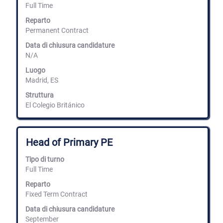
Full Time
barra
spaziatrice
Reparto
per
Permanent Contract
visualizzare
i
Data di chiusura candidature
contenuti
N/A
integrali
delle
Luogo
informazioni
Madrid, ES
lavoro.
Struttura
El Colegio Británico
Titolo
Effettuare
Head of Primary PE
una
selezione
Tipo di turno
con
Full Time
la
barra
Reparto
spaziatrice
Fixed Term Contract
per
Data di chiusura candidature
visualizzare
September
i