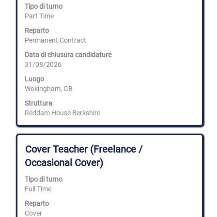
selezione
Tipo di turno
con
Part Time
la
barra
Reparto
spaziatrice
Permanent Contract
per
Data di chiusura candidature
visualizzare
31/08/2026
i
contenuti
Luogo
integrali
Wokingham, GB
delle
informazioni
Struttura
lavoro.
Reddam House Berkshire
Titolo
Effettuare
Cover Teacher (Freelance /
una
Occasional Cover)
selezione
con
Tipo di turno
la
Full Time
barra
spaziatrice
Reparto
per
Cover
visualizzare