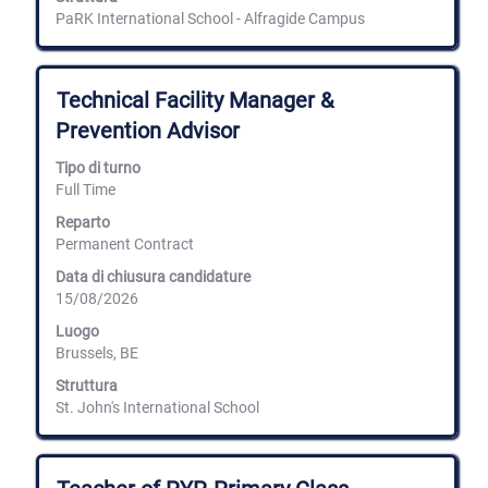
integrali
PaRK International School - Alfragide Campus
delle
informazioni
lavoro.
Titolo
Effettuare
Technical Facility Manager &
una
Prevention Advisor
selezione
con
Tipo di turno
la
Full Time
barra
spaziatrice
Reparto
per
Permanent Contract
visualizzare
i
Data di chiusura candidature
contenuti
15/08/2026
integrali
delle
Luogo
informazioni
Brussels, BE
lavoro.
Struttura
St. John's International School
Titolo
Effettuare