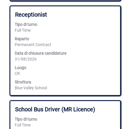
Titolo
Effettuare
Receptionist
una
selezione
Tipo di turno
con
Full Time
la
barra
Reparto
spaziatrice
Permanent Contract
per
Data di chiusura candidature
visualizzare
31/08/2026
i
contenuti
Luogo
integrali
CR
delle
informazioni
Struttura
lavoro.
Blue Valley School
Titolo
Effettuare
School Bus Driver (MR Licence)
una
selezione
Tipo di turno
con
Full Time
la