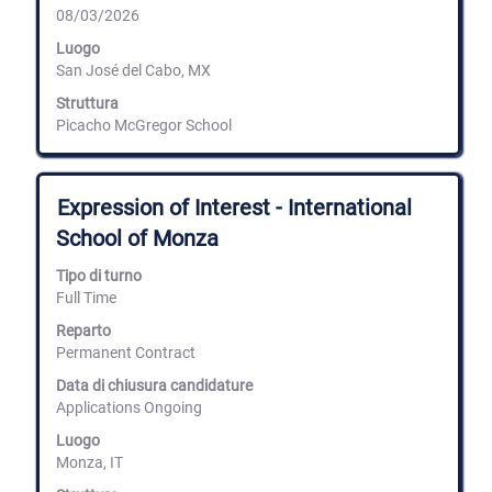
08/03/2026
i
contenuti
Luogo
integrali
San José del Cabo, MX
delle
informazioni
Struttura
lavoro.
Picacho McGregor School
Titolo
Effettuare
Expression of Interest - International
una
School of Monza
selezione
con
Tipo di turno
la
Full Time
barra
spaziatrice
Reparto
per
Permanent Contract
visualizzare
i
Data di chiusura candidature
contenuti
Applications Ongoing
integrali
delle
Luogo
informazioni
Monza, IT
lavoro.