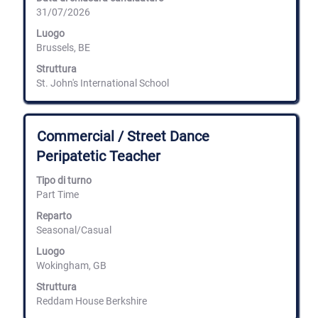
contenuti
31/07/2026
integrali
delle
Luogo
informazioni
Brussels, BE
lavoro.
Struttura
St. John's International School
Titolo
Effettuare
Commercial / Street Dance
una
Peripatetic Teacher
selezione
con
Tipo di turno
la
Part Time
barra
spaziatrice
Reparto
per
Seasonal/Casual
visualizzare
i
Luogo
contenuti
Wokingham, GB
integrali
delle
Struttura
informazioni
Reddam House Berkshire
lavoro.