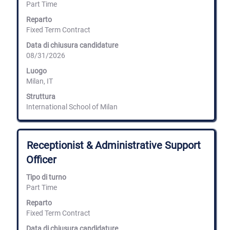
con
Part Time
visualizzare
la
i
barra
Reparto
dettagli
spaziatrice
Fixed Term Contract
completi
per
del
Data di chiusura candidature
visualizzare
lavoro.
08/31/2026
i
contenuti
Luogo
integrali
Milan, IT
delle
informazioni
Struttura
lavoro.
International School of Milan
Titolo
Effettuare
Receptionist & Administrative Support
una
Officer
selezione
con
Tipo di turno
la
Part Time
barra
spaziatrice
Reparto
per
Fixed Term Contract
visualizzare
i
Data di chiusura candidature