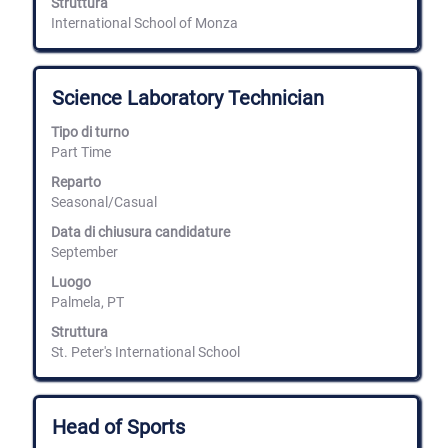
Struttura
International School of Monza
Titolo
Effettuare
Science Laboratory Technician
una
selezione
Tipo di turno
con
Part Time
la
barra
Reparto
spaziatrice
Seasonal/Casual
per
Data di chiusura candidature
visualizzare
September
i
contenuti
Luogo
integrali
Palmela, PT
delle
informazioni
Struttura
lavoro.
St. Peter's International School
Titolo
Effettuare
Head of Sports
una