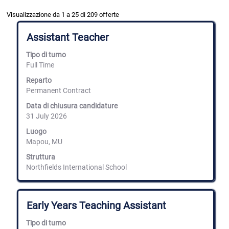
Risultati
Visualizzazione da 1 a 25 di 209 offerte
di
ricerca
Titolo
Effettuare
Assistant Teacher
per
una
"falcons
selezione
Tipo di turno
school".
con
Full Time
Visualizzazione
la
da
barra
Reparto
1
spaziatrice
Permanent Contract
a
per
Data di chiusura candidature
25
visualizzare
di
31 July 2026
i
209
contenuti
Luogo
offerte
integrali
Mapou, MU
Utilizza
delle
il
informazioni
Struttura
tasto
lavoro.
Northfields International School
Tab
per
navigare
nell'elenco
Titolo
Effettuare
Early Years Teaching Assistant
lavori.
una
Seleziona
selezione
Tipo di turno
per