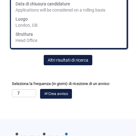
Data di chiusura candidature
visualizzare
Applications will be considered on a rolling basis
i
contenuti
Luogo
integrali
London, GB
delle
informazioni
Struttura
lavoro.
Head Office
Altri risultati di ricerca
Seleziona la frequenza (in giorni) di ricezione di un avviso:
Crea avviso