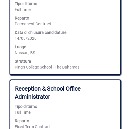
selezione
Tipo di turno
con
Full Time
la
barra
Reparto
spaziatrice
Permanent Contract
per
Data di chiusura candidature
visualizzare
14/08/2026
i
contenuti
Luogo
integrali
Nassau, BS
delle
informazioni
Struttura
lavoro.
King's College School - The Bahamas
Titolo
Effettuare
Reception & School Office
una
Administrator
selezione
con
Tipo di turno
la
Full Time
barra
spaziatrice
Reparto
per
Fixed Term Contract
visualizzare