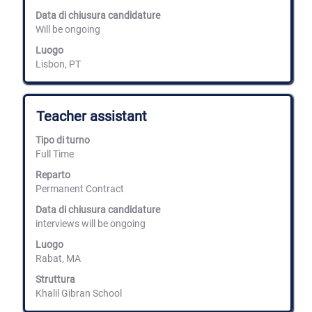
i
Data di chiusura candidature
contenuti
Will be ongoing
integrali
delle
Luogo
informazioni
Lisbon, PT
lavoro.
Titolo
Effettuare
Teacher assistant
una
selezione
Tipo di turno
con
Full Time
la
barra
Reparto
spaziatrice
Permanent Contract
per
Data di chiusura candidature
visualizzare
interviews will be ongoing
i
contenuti
Luogo
integrali
Rabat, MA
delle
informazioni
Struttura
lavoro.
Khalil Gibran School