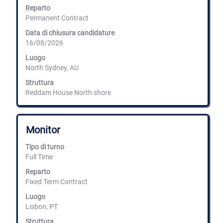
barra
Reparto
spaziatrice
Permanent Contract
per
Data di chiusura candidature
visualizzare
16/08/2026
i
contenuti
Luogo
integrali
North Sydney, AU
delle
informazioni
Struttura
lavoro.
Reddam House North shore
Titolo
Effettuare
Monitor
una
selezione
Tipo di turno
con
Full Time
la
barra
Reparto
spaziatrice
Fixed Term Contract
per
Luogo
visualizzare
Lisbon, PT
i
contenuti
Struttura