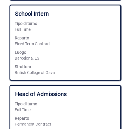
Titolo
Effettuare
School Intern
una
selezione
Tipo di turno
con
Full Time
la
barra
Reparto
spaziatrice
Fixed Term Contract
per
Luogo
visualizzare
Barcelona, ES
i
contenuti
Struttura
integrali
British College of Gava
delle
informazioni
lavoro.
Titolo
Effettuare
Head of Admissions
una
selezione
Tipo di turno
con
Full Time
la
barra
Reparto
spaziatrice
Permanent Contract
per