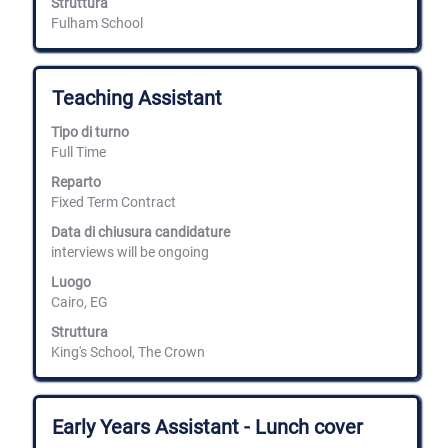
Struttura
lavoro.
Fulham School
Titolo
Effettuare
Teaching Assistant
una
selezione
Tipo di turno
con
Full Time
la
barra
Reparto
spaziatrice
Fixed Term Contract
per
Data di chiusura candidature
visualizzare
interviews will be ongoing
i
contenuti
Luogo
integrali
Cairo, EG
delle
informazioni
Struttura
lavoro.
King's School, The Crown
Titolo
Effettuare
Early Years Assistant - Lunch cover
una