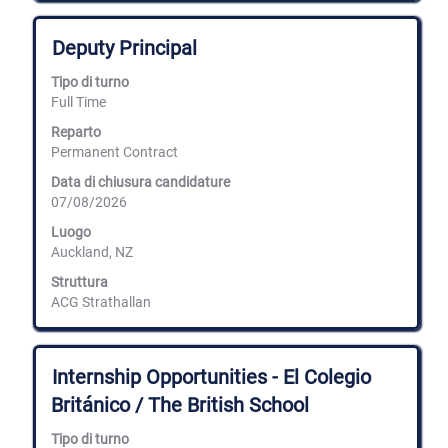
Titolo
Effettuare
Deputy Principal
una
selezione
Tipo di turno
con
Full Time
la
barra
Reparto
spaziatrice
Permanent Contract
per
Data di chiusura candidature
visualizzare
07/08/2026
i
contenuti
Luogo
integrali
Auckland, NZ
delle
informazioni
Struttura
lavoro.
ACG Strathallan
Titolo
Effettuare
Internship Opportunities - El Colegio
una
Británico / The British School
selezione
con
Tipo di turno
la