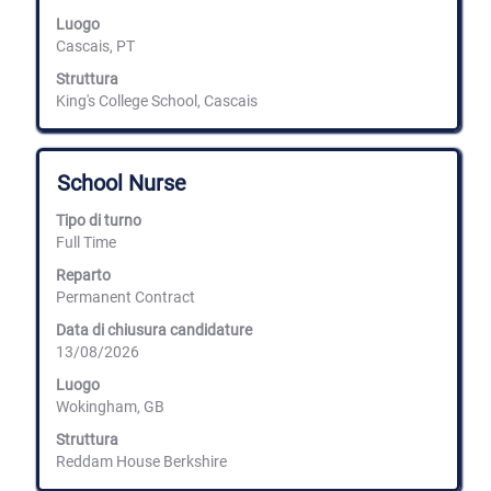
contenuti
Luogo
integrali
Cascais, PT
delle
informazioni
Struttura
lavoro.
King's College School, Cascais
Titolo
Effettuare
School Nurse
una
selezione
Tipo di turno
con
Full Time
la
barra
Reparto
spaziatrice
Permanent Contract
per
Data di chiusura candidature
visualizzare
13/08/2026
i
contenuti
Luogo
integrali
Wokingham, GB
delle
informazioni
Struttura
lavoro.
Reddam House Berkshire