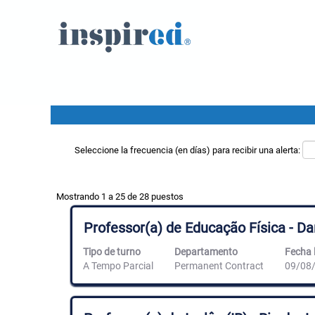
Resultados de búsqueda de
"eleva".
Buscar por palabra clave
Mostrar más opciones
Seleccione la frecuencia (en días) para recibir una alerta:
Resultados
Mostrando 1 a 25 de 28 puestos
de
búsqueda
Título
Utilice
Professor(a) de Educação Física - D
de
la
"eleva".
barra
Tipo de turno
Departamento
Fecha l
Mostrando
espaciadora
A Tempo Parcial
Permanent Contract
09/08
1
para
a
ver
25
el
de
contenido
Título
Utilice