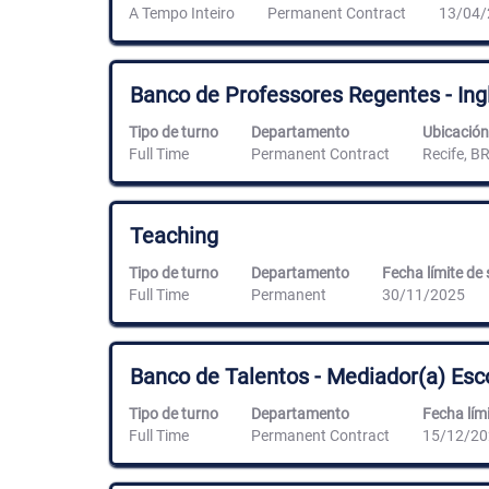
la
espaciadora
A Tempo Inteiro
Permanent Contract
13/04/
información
para
del
ver
puesto.
el
contenido
Título
Utilice
Banco de Professores Regentes - Ingl
completo
la
de
barra
Tipo de turno
Departamento
Ubicación
la
espaciadora
Full Time
Permanent Contract
Recife, B
información
para
del
ver
puesto.
el
contenido
Título
Utilice
Teaching
completo
la
de
barra
Tipo de turno
Departamento
Fecha límite de 
la
espaciadora
Full Time
Permanent
30/11/2025
información
para
del
ver
puesto.
el
contenido
Título
Utilice
Banco de Talentos - Mediador(a) Esc
completo
la
de
barra
Tipo de turno
Departamento
Fecha lími
la
espaciadora
Full Time
Permanent Contract
15/12/20
información
para
del
ver
puesto.
el