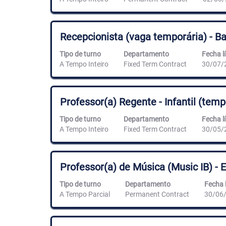
información
para
del
ver
puesto.
el
contenido
Título
Utilice
Recepcionista (vaga temporária) - Ba
completo
la
de
barra
Tipo de turno
Departamento
Fecha lí
la
espaciadora
A Tempo Inteiro
Fixed Term Contract
30/07/
información
para
del
ver
puesto.
el
contenido
Título
Utilice
Professor(a) Regente - Infantil (tempo
completo
la
de
barra
Tipo de turno
Departamento
Fecha lí
la
espaciadora
A Tempo Inteiro
Fixed Term Contract
30/05/
información
para
del
ver
puesto.
el
contenido
Título
Utilice
Professor(a) de Música (Music IB) - 
completo
la
de
barra
Tipo de turno
Departamento
Fecha l
la
espaciadora
A Tempo Parcial
Permanent Contract
30/06
información
para
del
ver
puesto.
el