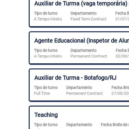
contenido
Título
Utilice
Auxiliar de Turma (vaga temporária) 
completo
la
de
barra
Tipo de turno
Departamento
Fecha lí
la
espaciadora
A Tempo Inteiro
Fixed Term Contract
31/07/
información
para
del
ver
puesto.
el
contenido
Título
Utilice
Agente Educacional (Inspetor de Alun
completo
la
de
barra
Tipo de turno
Departamento
Fecha l
la
espaciadora
A Tempo Inteiro
Permanent Contract
02/08/
información
para
del
ver
puesto.
el
contenido
Título
Utilice
Auxiliar de Turma - Botafogo/RJ
completo
la
de
barra
Tipo de turno
Departamento
Fecha lími
la
espaciadora
Full Time
Permanent Contract
27/08/20
información
para
del
ver
puesto.
el
contenido
Título
Utilice
Teaching
completo
la
de
barra
Tipo de turno
Departamento
Fecha límite de 
la
espaciadora