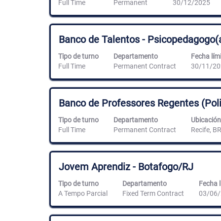
Full Time
Permanent
30/12/2025
información
para
del
ver
puesto.
el
contenido
Título
Utilice
Banco de Talentos - Psicopedagogo(a
completo
la
de
barra
Tipo de turno
Departamento
Fecha lími
la
espaciadora
Full Time
Permanent Contract
30/11/20
información
para
del
ver
puesto.
el
contenido
Título
Utilice
Banco de Professores Regentes (Poliv
completo
la
de
barra
Tipo de turno
Departamento
Ubicación
la
espaciadora
Full Time
Permanent Contract
Recife, B
información
para
del
ver
puesto.
el
contenido
Título
Utilice
Jovem Aprendiz - Botafogo/RJ
completo
la
de
barra
Tipo de turno
Departamento
Fecha l
la
espaciadora
A Tempo Parcial
Fixed Term Contract
03/06
información
para
del
ver
puesto.
el