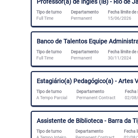
Professor(a) de Inglês (IB) - Rio de 
28
completo
la
puestos
de
barra
Tipo de turno
Departamento
Fecha límite de 
Utilice
la
espaciadora
Full Time
Permanent
15/06/2026
el
información
para
tabulador
del
ver
para
puesto.
el
navegar
contenido
Título
Utilice
Banco de Talentos Equipe Administra
por
completo
la
la
de
barra
Tipo de turno
Departamento
Fecha límite de 
lista
la
espaciadora
Full Time
Permanent
30/11/2024
de
información
para
puestos.
del
ver
Seleccione
puesto.
el
para
contenido
Título
Utilice
Estagiário(a) Pedagógico(a) - Artes 
ver
completo
la
todos
de
barra
Tipo de turno
Departamento
Fecha l
los
la
espaciadora
A Tempo Parcial
Permanent Contract
detalles
02/08
información
para
del
del
ver
puesto.
puesto.
el
contenido
Título
Utilice
Assistente de Biblioteca - Barra da T
completo
la
de
barra
Tipo de turno
Departamento
Fecha l
la
espaciadora
A Tempo Inteiro
Permanent Contract
02/08/