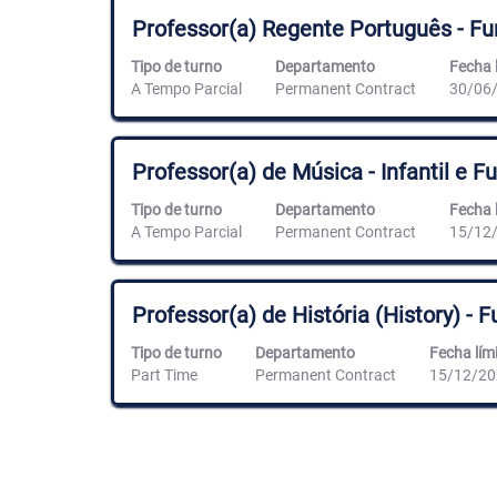
contenido
Título
Utilice
Professor(a) Regente Português - Fu
completo
la
de
barra
Tipo de turno
Departamento
Fecha l
la
espaciadora
A Tempo Parcial
Permanent Contract
30/06
información
para
del
ver
puesto.
el
contenido
Título
Utilice
Professor(a) de Música - Infantil e 
completo
la
de
barra
Tipo de turno
Departamento
Fecha l
la
espaciadora
A Tempo Parcial
Permanent Contract
15/12
información
para
del
ver
puesto.
el
contenido
Título
Utilice
Professor(a) de História (History) - 
completo
la
de
barra
Tipo de turno
Departamento
Fecha lími
la
espaciadora
Part Time
Permanent Contract
15/12/20
información
para
del
ver
puesto.
el
contenido
completo
de