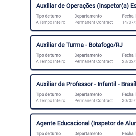
contenido
Título
Utilice
Auxiliar de Operações (Inspetor(a) Es
completo
la
de
barra
Tipo de turno
Departamento
Fecha l
la
espaciadora
A Tempo Inteiro
Permanent Contract
14/07/
información
para
del
ver
puesto.
el
contenido
Título
Utilice
Auxiliar de Turma - Botafogo/RJ
completo
la
de
barra
Tipo de turno
Departamento
Fecha l
la
espaciadora
A Tempo Inteiro
Permanent Contract
28/02/
información
para
del
ver
puesto.
el
contenido
Título
Utilice
Auxiliar de Professor - Infantil - Brasí
completo
la
de
barra
Tipo de turno
Departamento
Fecha l
la
espaciadora
A Tempo Inteiro
Permanent Contract
30/05/
información
para
del
ver
puesto.
el
contenido
Título
Utilice
Agente Educacional (Inspetor de Alun
completo
la
de
barra
Tipo de turno
Departamento
Fecha l