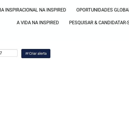
A INSPIRACIONAL NA INSPIRED
OPORTUNIDADES GLOBA
Pesquisar por Local
A VIDA NA INSPIRED
PESQUISAR & CANDIDATAR-
Criar alerta