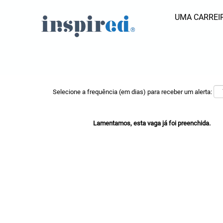
UMA CARREIR
Pesquisar por palavra-chave
Mostrar mais opções
Selecione a frequência (em dias) para receber um alerta:
Lamentamos, esta vaga já foi preenchida.