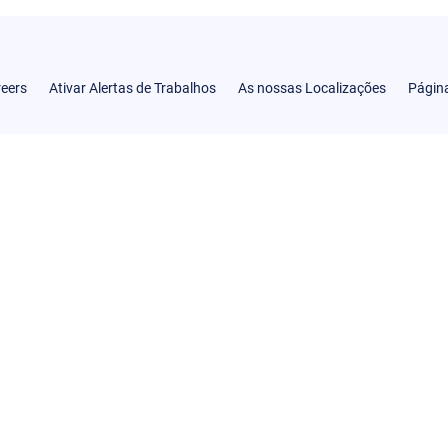
reers
Ativar Alertas de Trabalhos
As nossas Localizações
Página