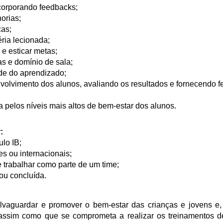
ncorporando feedbacks;
orias;
ças;
ia lecionada;
 e esticar metas;
s e domínio de sala;
ade do aprendizado;
lvimento dos alunos, avaliando os resultados e fornecendo f
pelos níveis mais altos de bem-estar dos alunos.
:
ulo IB;
s ou internacionais;
e trabalhar como parte de um time;
u concluída.
vaguardar e promover o bem-estar das crianças e jovens e, 
ssim como que se comprometa a realizar os treinamentos d