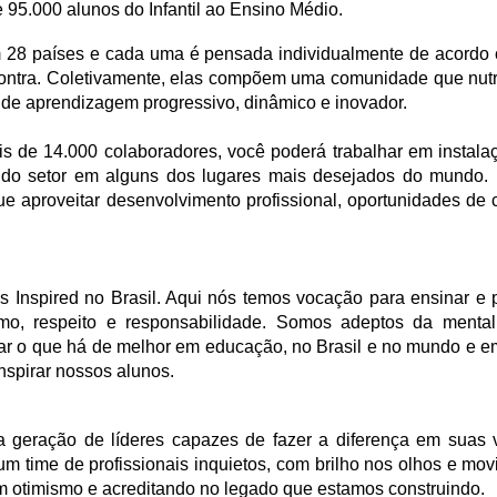
95.000 alunos do Infantil ao Ensino Médio.
 28 países e cada uma é pensada individualmente de acordo 
ncontra. Coletivamente, elas compõem uma comunidade que nu
de aprendizagem progressivo, dinâmico e inovador.
s de 14.000 colaboradores, você poderá trabalhar em instala
do setor em alguns dos lugares mais desejados do mundo. 
 aproveitar desenvolvimento profissional, oportunidades de c
 Inspired no Brasil. Aqui nós temos vocação para ensinar e 
smo, respeito e responsabilidade. Somos adeptos da menta
ar o que há de melhor em educação, no Brasil e no mundo e e
nspirar nossos alunos.
geração de líderes capazes de fazer a diferença em suas 
um time de profissionais inquietos, com brilho nos olhos e mo
m otimismo e acreditando no legado que estamos construindo.