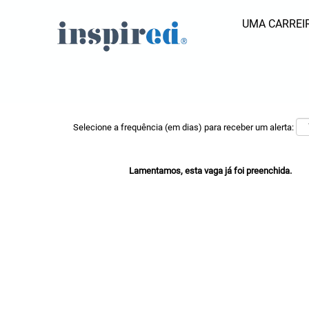
UMA CARREIR
Pesquisar por palavra-chave
Mostrar mais opções
Selecione a frequência (em dias) para receber um alerta:
Lamentamos, esta vaga já foi preenchida.