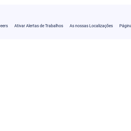
reers
Ativar Alertas de Trabalhos
As nossas Localizações
Página