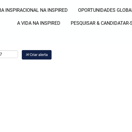
A INSPIRACIONAL NA INSPIRED
OPORTUNIDADES GLOBA
Pesquisar por Local
A VIDA NA INSPIRED
PESQUISAR & CANDIDATAR-
Criar alerta