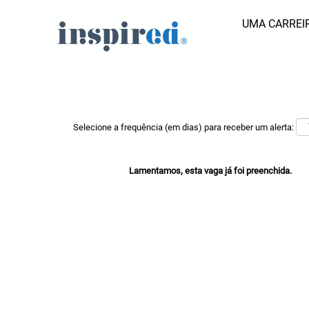
UMA CARREIR
Pesquisar por palavra-chave
Mostrar mais opções
Selecione a frequência (em dias) para receber um alerta:
Lamentamos, esta vaga já foi preenchida.