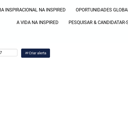
A INSPIRACIONAL NA INSPIRED
OPORTUNIDADES GLOBA
Pesquisar por Local
A VIDA NA INSPIRED
PESQUISAR & CANDIDATAR-
Criar alerta