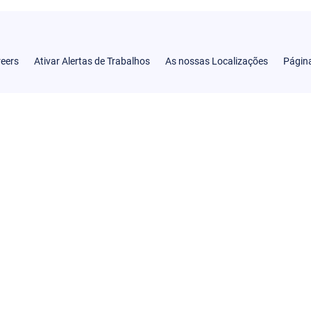
reers
Ativar Alertas de Trabalhos
As nossas Localizações
Página